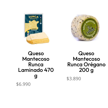
Productos relacionados
Queso
Queso
Mantecoso
Mantecoso
Runca
Runca Orégano
Laminado 470
200 g
g
$
3.890
$
6.990