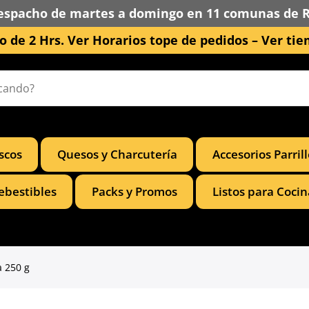
espacho de martes a domingo en 11 comunas de 
 de 2 Hrs. Ver Horarios tope de pedidos –
Ver tie
scos
Quesos y Charcutería
Accesorios Parril
ebestibles
Packs y Promos
Listos para Cocin
a 250 g