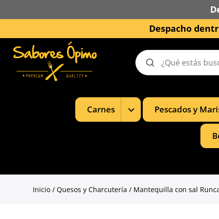
D
Despacho dentro
Buscar
productos
Mostrar
Carnes
Pescados y Mari
subcategorías
de
Carnes
B
Inicio
/
Quesos y Charcutería
/ Mantequilla con sal Runc