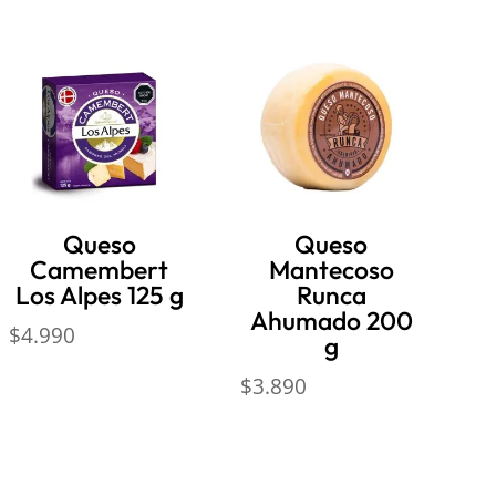
Queso
Queso
Camembert
Mantecoso
Los Alpes 125 g
Runca
Ahumado 200
$
4.990
g
$
3.890