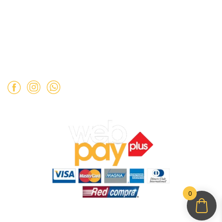
Teléfono: ‪
+569 90462985‬
Horario de atención:
Martes a Sábado:
11:00 a 19:00 hrs.
Domingo:
11:00 a 15:00 hrs.
Lunes:
Cerrado.
0