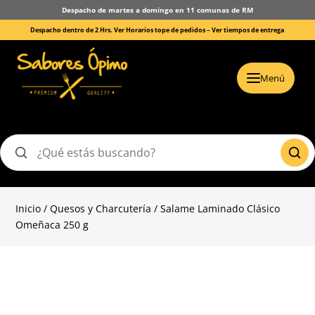
Despacho de martes a domingo en 11 comunas de RM
Despacho dentro de 2 Hrs. Ver Horarios tope de pedidos –
Ver tiempos de entrega
Menú
Buscar
productos
Inicio
/
Quesos y Charcutería
/ Salame Laminado Clásico
Omeñaca 250 g