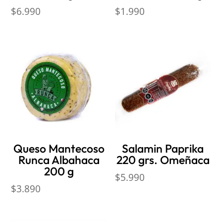
$
6.990
$
1.990
Queso Mantecoso
Salamin Paprika
Runca Albahaca
220 grs. Omeñaca
200 g
$
5.990
$
3.890