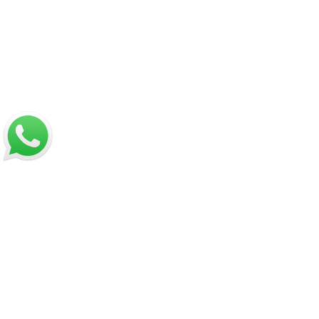
Nosotros
Sobre Sabores Ópimo
¿Cómo comprar?
Sobre despachos
Contacto
Información
Políticas de Reembolso
Términos y Condiciones
Políticas de Privacidad
Dirección:
Hamburgo 671 local 7, ñuñoa (esquina Simón
Bolívar).
Mail:
ventas@opimo.cl