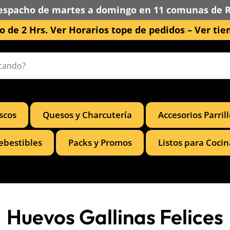
espacho de martes a domingo en 11 comunas de 
 de 2 Hrs. Ver Horarios tope de pedidos –
Ver tie
scos
Quesos y Charcutería
Accesorios Parril
ebestibles
Packs y Promos
Listos para Cocin
Huevos Gallinas Felices