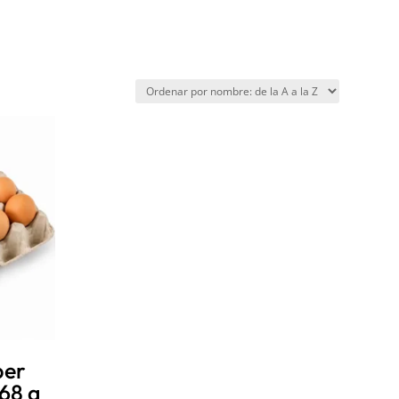
per
68 a