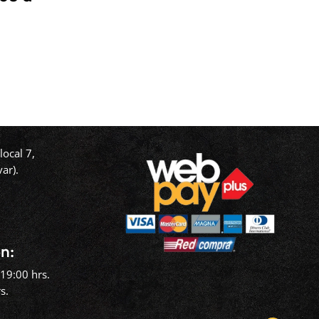
ocal 7,
ar).
‬
n:
19:00 hrs.
s.