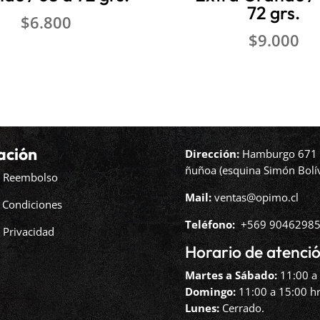
72 grs.
$
6.800
$
9.000
ación
Dirección:
Hamburgo 671 l
ñuñoa (esquina Simón Bolív
de Reembolso
Mail:
ventas@opimo.cl
 Condiciones
Teléfono: ‪
+569 90462985
e Privacidad
Horario de atenció
Martes a Sábado:
11:00 a 
Domingo:
11:00 a 15:00 hr
Lunes:
Cerrado.