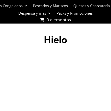
s Congelados
Pescados y Mariscos
Quesos y Charcutería
Despensa y más
Packs y Promociones
0 elementos
Hielo