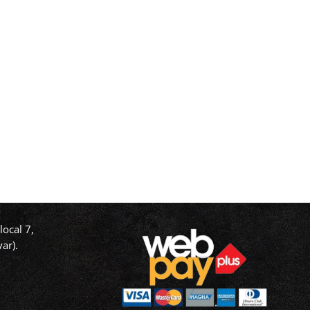
ocal 7,
ar).
‬