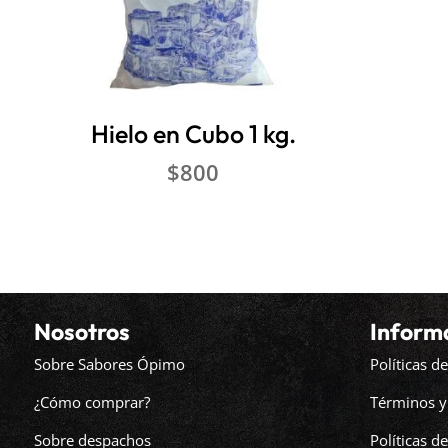
Hielo en Cubo 1 kg.
$
800
Nosotros
Inform
Sobre Sabores Ópimo
Políticas 
¿Cómo comprar?
Términos y
Sobre despachos
Políticas d