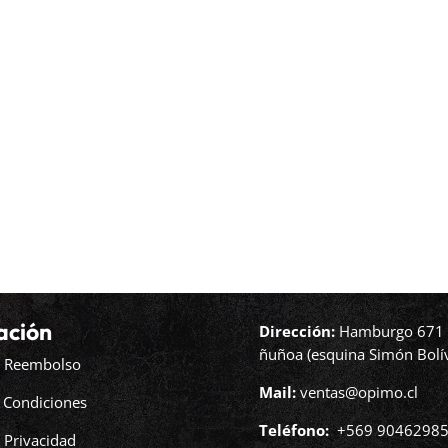
ación
Dirección:
Hamburgo 671 l
ñuñoa (esquina Simón Bolív
de Reembolso
Mail:
ventas@opimo.cl
 Condiciones
Teléfono: ‪
+569 90462985
e Privacidad