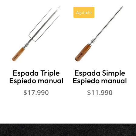
original
actual
original
act
era:
es:
era:
es:
Agotado
$75.990.
$39.990.
$44.990.
$3
Espada Triple
Espada Simple
Espiedo manual
Espiedo manual
$
17.990
$
11.990