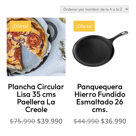
¡Oferta!
¡Oferta!
Plancha Circular
Panquequera
Lisa 35 cms
Hierro Fundido
Paellera La
Esmaltado 26
Creole
cms.
El
El
El
El
$
75.990
$
39.990
$
44.990
$
36.990
precio
precio
precio
pr