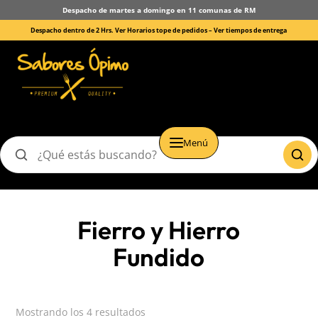
Despacho de martes a domingo en 11 comunas de RM
Despacho dentro de 2 Hrs. Ver Horarios tope de pedidos –
Ver tiempos de entrega
Menú
Buscar
productos
Fierro y Hierro
Fundido
Mostrando los 4 resultados