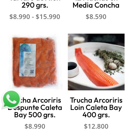
290 grs.
Media Concha
Rango
$
8.990
-
$
15.990
$
8.590
de
precios:
desde
$8.990
hasta
$15.990
Trucha Arcoriris
Trucha Arcoriris
Despunte Caleta
Loin Caleta Bay
Bay 500 grs.
400 grs.
$
8.990
$
12.800