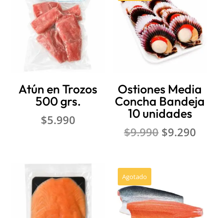
Atún en Trozos
Ostiones Media
500 grs.
Concha Bandeja
10 unidades
$
5.990
El
El
$
9.990
$
9.290
precio
prec
original
actu
era:
es:
Agotado
$9.990.
$9.2