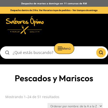
Despacho de martes a domingo en 11 comunas de RM
Despacho dentro de 2 Hrs. Ver Horarios tope de pedidos –
Ver tiempos de entrega
Menú
Buscar
productos
Pescados y Mariscos
Mostrando 1–24 de 51 resultados