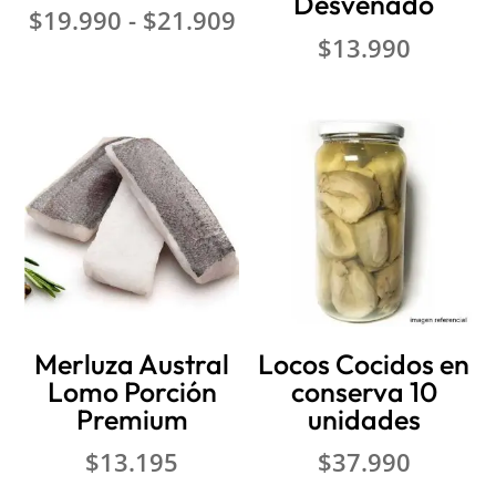
Desvenado
Rango
$
19.990
-
$
21.909
de
$
13.990
precios:
desde
$19.990
hasta
$21.909
Merluza Austral
Locos Cocidos en
Lomo Porción
conserva 10
Premium
unidades
$
13.195
$
37.990