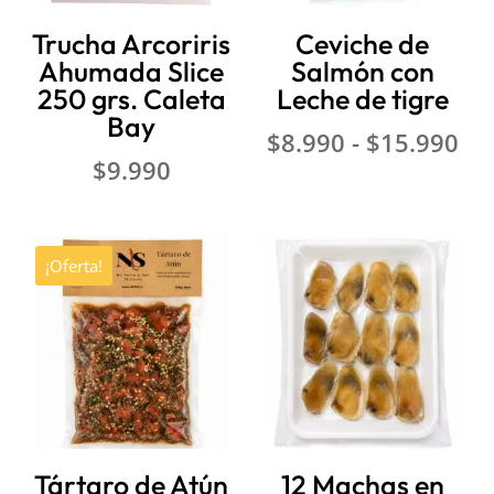
Trucha Arcoriris
Ceviche de
Ahumada Slice
Salmón con
250 grs. Caleta
Leche de tigre
Bay
Ra
$
8.990
-
$
15.990
$
9.990
de
pre
de
$8
¡Oferta!
ha
$1
Tártaro de Atún
12 Machas en