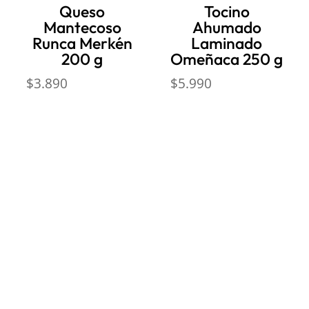
Queso
Tocino
Mantecoso
Ahumado
Runca Merkén
Laminado
200 g
Omeñaca 250 g
$
3.890
$
5.990
ación
Dirección:
Hamburgo 671 l
ñuñoa (esquina Simón Bolív
de Reembolso
Mail:
ventas@opimo.cl
 Condiciones
Teléfono: ‪
+569 90462985
e Privacidad
Horario de atenció