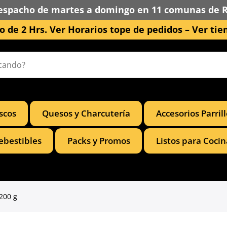
espacho de martes a domingo en 11 comunas de 
 de 2 Hrs. Ver Horarios tope de pedidos –
Ver tie
scos
Quesos y Charcutería
Accesorios Parril
ebestibles
Packs y Promos
Listos para Cocin
200 g