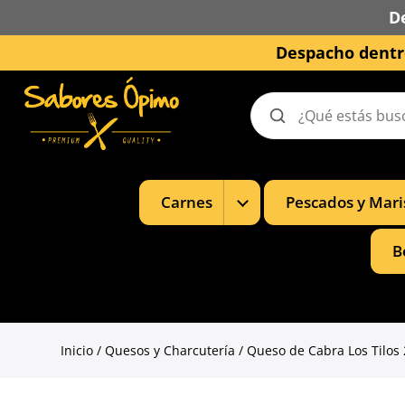
D
Despacho dentro
Buscar
productos
Mostrar
Carnes
Pescados y Mari
subcategorías
de
Carnes
B
Inicio
/
Quesos y Charcutería
/ Queso de Cabra Los Tilos 