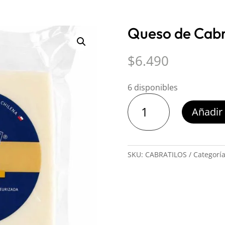
Queso de Cabr
$
6.490
6 disponibles
Queso
Añadir 
de
Cabra
Los
Tilos
SKU:
CABRATILOS
Categorí
200
g
cantidad