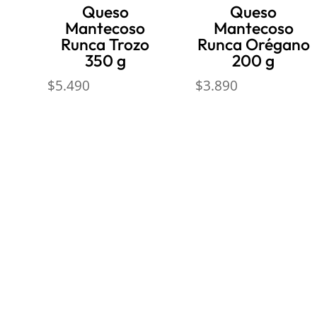
Queso
Queso
Mantecoso
Mantecoso
Runca Trozo
Runca Orégano
350 g
200 g
$
5.490
$
3.890
Nosotros
Inform
Sobre Sabores Ópimo
Políticas 
¿Cómo comprar?
Términos y
Sobre despachos
Políticas d
Contacto