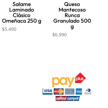
Salame
Queso
Laminado
Mantecoso
Clásico
Runca
Omeñaca 250 g
Granulado 500
g
$
5.490
$
6.990
ocal 7,
ar).
‬
n: