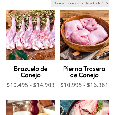
Brazuelo de
Pierna Trasera
Conejo
de Conejo
Rango
Ra
$
10.495
-
$
14.903
$
10.995
-
$
16.361
de
d
precios:
pr
desde
de
$10.495
$1