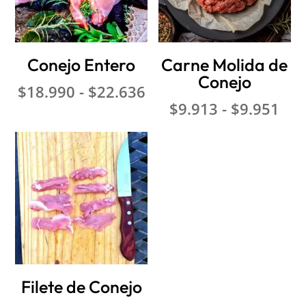
Conejo Entero
Carne Molida de
Conejo
Rango
$
18.990
-
$
22.636
Ran
de
$
9.913
-
$
9.951
de
precios:
pre
desde
des
$18.990
$9.
hasta
has
$22.636
$9.
Filete de Conejo