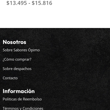
Rango
$
13.495
-
$
15.816
de
precios:
desde
$13.495
hasta
$15.816
Nosotros
Sobre Sabores Ópimo
¿Cómo comprar?
Sobre despachos
Contacto
Información
Políticas de Reembolso
Términos y Condiciones