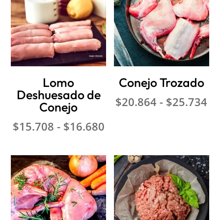
hasta
ha
$14.903
$1
Lomo
Conejo Trozado
Deshuesado de
Ra
$
20.864
-
$
25.734
Conejo
d
Rango
$
15.708
-
$
16.680
pr
de
de
precios:
$2
desde
ha
$15.708
$2
hasta
$16.680