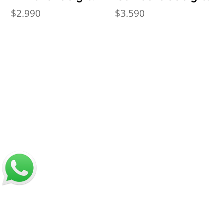
$
2.990
$
3.590
Nosotros
Sobre Sabores Ópimo
¿Cómo comprar?
Sobre despachos
Contacto
Información
Políticas de Reembolso