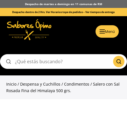
Despacho de martes a domingo en 11 comunas de RM
Despacho dentro de 2 Hrs. Ver Horarios tope de pedidos –
Ver tiempos de entrega
Menú
Buscar
productos
Inicio
/
Despensa y Cuchillos
/
Condimentos
/ Salero con Sal
Rosada Fina del Himalaya 500 grs.