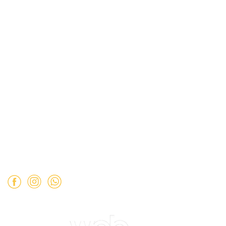
Términos y Condiciones
Políticas de Privacidad
Dirección:
Hamburgo 671 local 7, ñuñoa (esquina Simón
Bolívar).
Mail:
ventas@opimo.cl
Teléfono: ‪
+569 90462985‬
Horario de atención:
Martes a Sábado:
11:00 a 19:00 hrs.
Domingo:
11:00 a 15:00 hrs.
Lunes:
Cerrado.