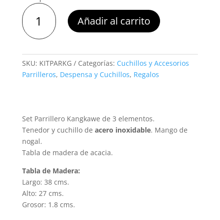
"Kit
Añadir al carrito
Parrillero
Kangkawe"
Tabla,
Tenedor
SKU:
KITPARKG
Categorías:
Cuchillos y Accesorios
&
Parrilleros
,
Despensa y Cuchillos
,
Regalos
Cuchillo
cantidad
Set Parrillero Kangkawe de 3 elementos.
Tenedor y cuchillo de
acero inoxidable
. Mango de
nogal.
Tabla de madera de acacia.
Tabla de Madera:
Largo: 38 cms.
Alto: 27 cms.
Grosor: 1.8 cms.