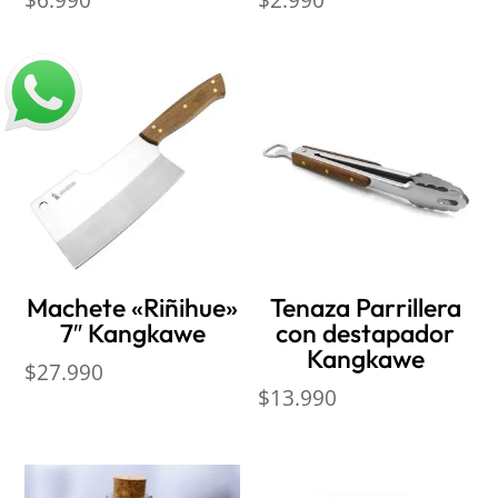
$
6.990
$
2.990
Machete «Riñihue»
Tenaza Parrillera
7″ Kangkawe
con destapador
Kangkawe
$
27.990
$
13.990