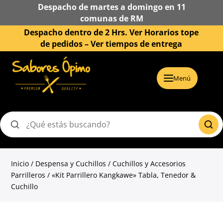
Despacho de martes a domingo en 11
comunas de RM
Despacho dentro de 2 Hrs. Ver Horarios tope
de pedidos –
Ver tiempos de entrega
Menú
Buscar
productos
Inicio
/
Despensa y Cuchillos
/
Cuchillos y Accesorios
Parrilleros
/ «Kit Parrillero Kangkawe» Tabla, Tenedor &
Cuchillo