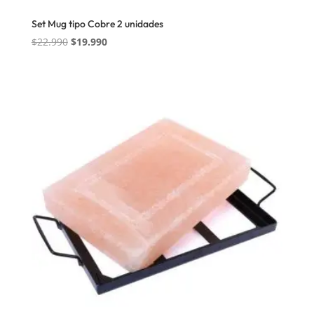
Set Mug tipo Cobre 2 unidades
El
El
$
22.990
$
19.990
precio
precio
original
actual
era:
es:
$22.990.
$19.990.