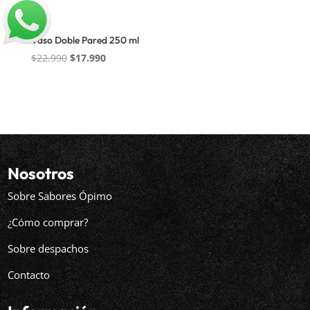
Vaso Doble Pared 250 ml
El
El
$
22.990
$
17.990
precio
precio
original
actual
era:
es:
$22.990.
$17.990.
Nosotros
Sobre Sabores Ópimo
¿Cómo comprar?
Sobre despachos
Contacto