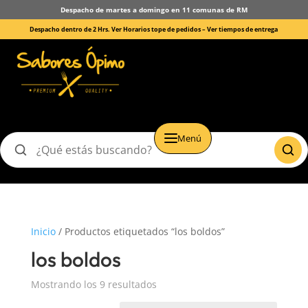
Despacho de martes a domingo en 11 comunas de RM
Despacho dentro de 2 Hrs. Ver Horarios tope de pedidos –
Ver tiempos de entrega
Menú
Buscar
productos
Inicio
/ Productos etiquetados “los boldos”
los boldos
Mostrando los 9 resultados