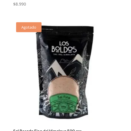
$
8.990
Agotado
Sal Rosada Fina del Himalaya 500 grs.