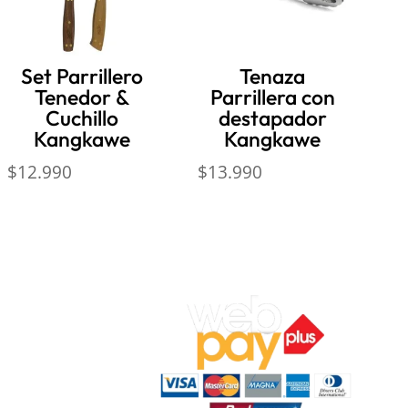
Set Parrillero
Tenaza
Tenedor &
Parrillera con
Cuchillo
destapador
Kangkawe
Kangkawe
o
$
12.990
$
13.990
s:
0
90
ocal 7,
ar).
‬