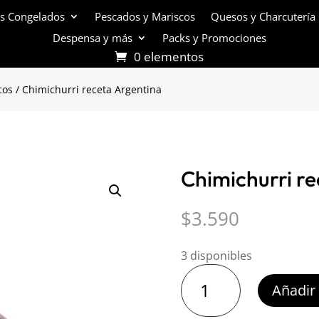
s Congelados
Pescados y Mariscos
Quesos y Charcutería
Despensa y más
Packs y Promociones
0 elementos
cos
/ Chimichurri receta Argentina
Chimichurri r
$
3.590
3 disponibles
Chimichurri
Añadir 
receta
Argentina