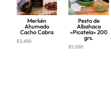
Merkén
Pesto de
Ahumado
Albahaca
Cacho Cabra
«Picatela» 200
grs.
$
3.490
$
5.690
Nosotros
Inform
Sobre Sabores Ópimo
Políticas 
¿Cómo comprar?
Términos y
Sobre despachos
Políticas d