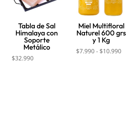
Tabla de Sal
Miel Multifloral
Himalaya con
Naturel 600 grs
Soporte
y 1 Kg
Metálico
Rang
$
7.990
-
$
10.990
$
32.990
de
precio
desde
$7.99
hasta
$10.9
ación
Dirección:
Hamburgo 671 l
ñuñoa (esquina Simón Bolív
de Reembolso
Mail:
ventas@opimo.cl
 Condiciones
Teléfono: ‪
+569 90462985
e Privacidad