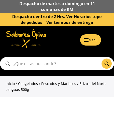
Despacho de martes a domingo en 11
comunas de RM
Despacho dentro de 2 Hrs. Ver Horarios tope
de pedidos –
Ver tiempos de entrega
Menú
Buscar
productos
Inicio
/
Congelados
/
Pescados y Mariscos
/ Erizos del Norte
Lenguas 500g