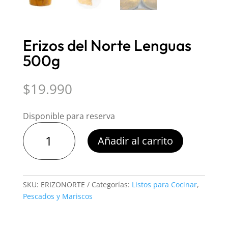
Erizos del Norte Lenguas
500g
$
19.990
Disponible para reserva
Erizos
Añadir al carrito
del
Norte
Lenguas
500g
SKU:
ERIZONORTE
Categorías:
Listos para Cocinar
,
cantidad
Pescados y Mariscos