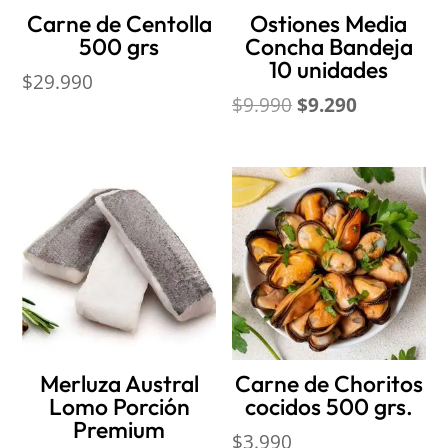
Carne de Centolla
Ostiones Media
500 grs
Concha Bandeja
10 unidades
$
29.990
El
El
$
9.990
$
9.290
precio
precio
original
actual
era:
es:
$9.990.
$9.290.
Merluza Austral
Carne de Choritos
Lomo Porción
cocidos 500 grs.
Premium
$
3.990