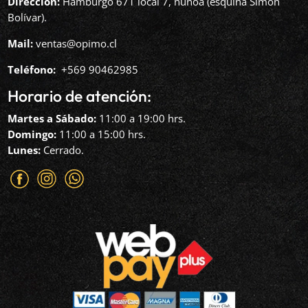
Dirección:
Hamburgo 671 local 7, ñuñoa (esquina Simón
Bolívar).
Mail:
ventas@opimo.cl
Teléfono: ‪
+569 90462985‬
Horario de atención:
Martes a Sábado:
11:00 a 19:00 hrs.
Domingo:
11:00 a 15:00 hrs.
Lunes:
Cerrado.