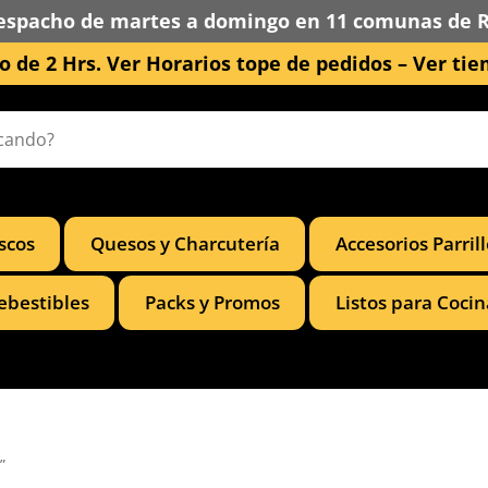
espacho de martes a domingo en 11 comunas de 
 de 2 Hrs. Ver Horarios tope de pedidos –
Ver tie
scos
Quesos y Charcutería
Accesorios Parril
ebestibles
Packs y Promos
Listos para Cocin
”