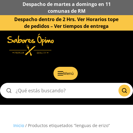
Despacho de martes a domingo en 11
comunas de RM
Despacho dentro de 2 Hrs. Ver Horarios tope
de pedidos –
Ver tiempos de entrega
Menú
Buscar
productos
Inicio
/ Productos etiquetados “lenguas de erizo”