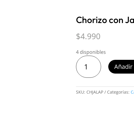
Chorizo con Ja
$
4.990
4 disponibles
Chorizo
Añadir 
con
Jalapeño
/
5
SKU:
CHJALAP
Categorías:
C
unidades
cantidad