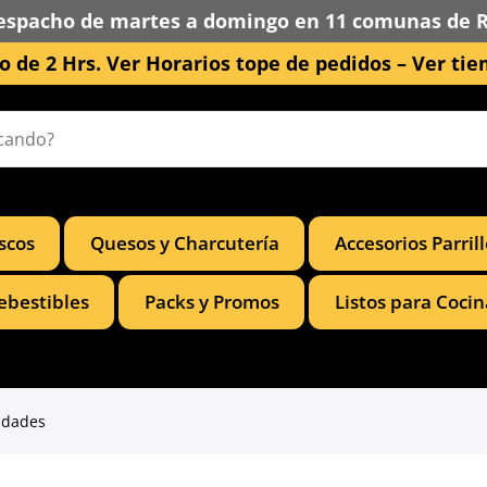
espacho de martes a domingo en 11 comunas de 
 de 2 Hrs. Ver Horarios tope de pedidos –
Ver tie
scos
Quesos y Charcutería
Accesorios Parril
ebestibles
Packs y Promos
Listos para Cocin
nidades