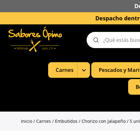
D
Despacho dentro
Buscar
productos
Mostrar
Carnes
Pescados y Mari
subcategorías
de
Carnes
B
Inicio
/
Carnes
/
Embutidos
/ Chorizo con Jalapeño / 5 u