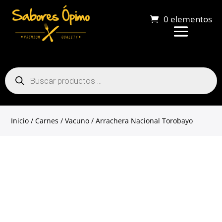
0 elementos
Búsqueda
de
productos
Inicio
/
Carnes
/
Vacuno
/ Arrachera Nacional Torobayo