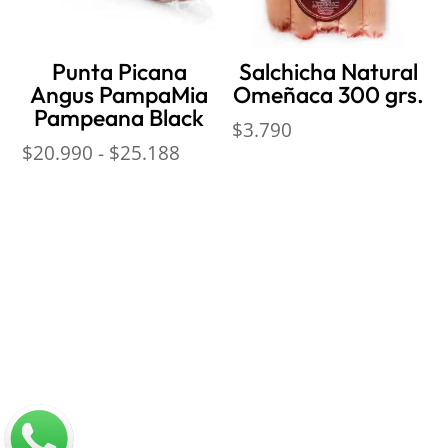
Punta Picana
Salchicha Natural
Angus PampaMia
Omeñaca 300 grs.
Pampeana Black
$
3.790
Rango
$
20.990
-
$
25.188
de
precios:
desde
$20.990
hasta
$25.188
Nosotros
Sobre Sabores Ópimo
¿Cómo comprar?
Sobre despachos