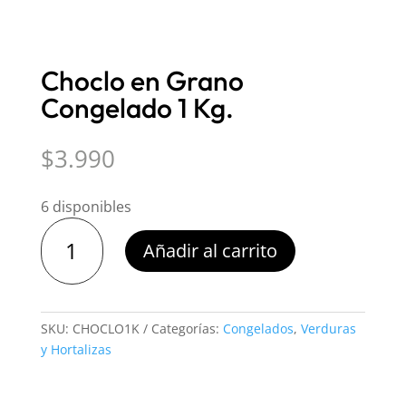
Choclo en Grano
Congelado 1 Kg.
$
3.990
6 disponibles
Choclo
Añadir al carrito
en
Grano
Congelado
1
SKU:
CHOCLO1K
Categorías:
Congelados
,
Verduras
Kg.
y Hortalizas
cantidad