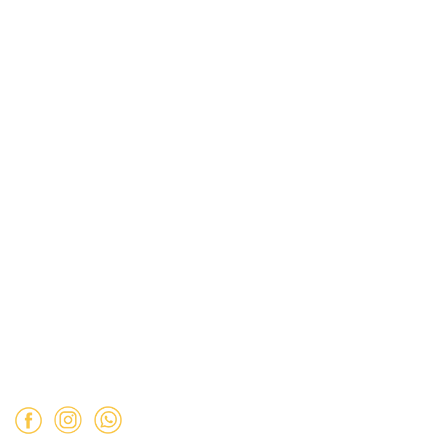
Información
Políticas de Reembolso
Términos y Condiciones
Políticas de Privacidad
Dirección:
Hamburgo 671 local 7, ñuñoa (esquina Simón
Bolívar).
Mail:
ventas@opimo.cl
Teléfono: ‪
+569 90462985‬
Horario de atención:
Martes a Sábado:
11:00 a 19:00 hrs.
Domingo:
11:00 a 15:00 hrs.
Lunes:
Cerrado.