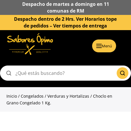
Despacho de martes a domingo en 11
comunas de RM
Despacho dentro de 2 Hrs. Ver Horarios tope
de pedidos –
Ver tiempos de entrega
Menú
Buscar
productos
Inicio
/
Congelados
/
Verduras y Hortalizas
/ Choclo en
Grano Congelado 1 Kg.