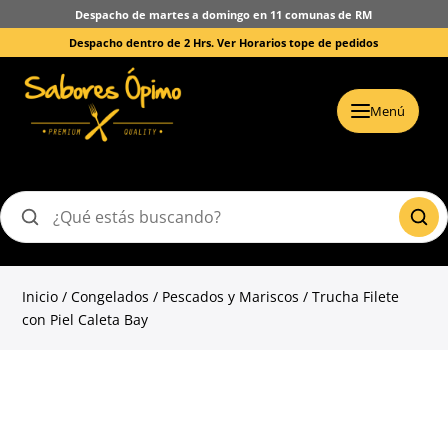
Despacho de martes a domingo en 11 comunas de RM
Despacho dentro de 2 Hrs.
Ver Horarios tope de pedidos
Menú
Buscar
productos
Inicio
/
Congelados
/
Pescados y Mariscos
/ Trucha Filete
con Piel Caleta Bay