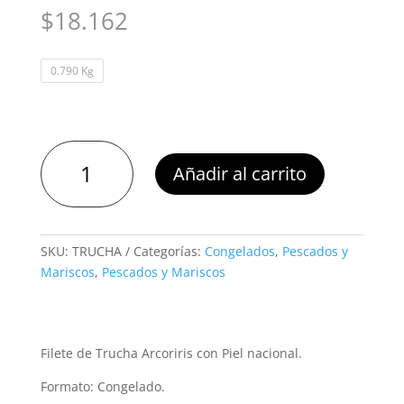
$
18.162
0.790 Kg
Trucha
Añadir al carrito
Filete
con
Piel
Caleta
SKU:
TRUCHA
Categorías:
Congelados
,
Pescados y
Bay
Mariscos
,
Pescados y Mariscos
cantidad
Filete de Trucha Arcoriris con Piel nacional.
Formato: Congelado.