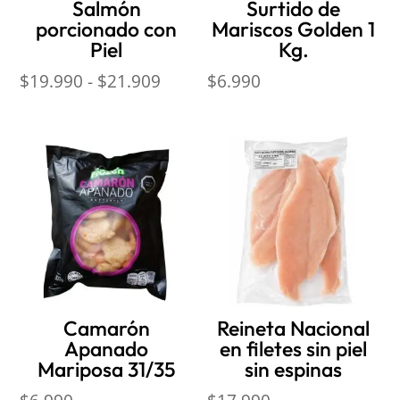
Salmón
Surtido de
porcionado con
Mariscos Golden 1
Piel
Kg.
Rango
$
19.990
-
$
21.909
$
6.990
de
precios:
desde
$19.990
hasta
$21.909
Camarón
Reineta Nacional
Apanado
en filetes sin piel
Mariposa 31/35
sin espinas