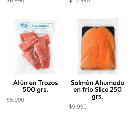
$
6.990
$
17.990
Atún en Trozos
Salmón Ahumado
500 grs.
en frío Slice 250
grs.
$
5.990
$
9.990