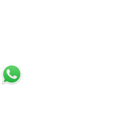
Nosotros
Sobre Sabores Ópimo
¿Cómo comprar?
Sobre despachos
Contacto
Información
Políticas de Reembolso
Términos y Condiciones
Políticas de Privacidad
Dirección:
Hamburgo 671 local 7, ñuñoa (esquina Simón