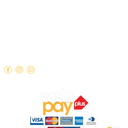
Bolívar).
Mail:
ventas@opimo.cl
Teléfono: ‪
+569 90462985‬
Horario de atención:
Martes a Sábado:
11:00 a 19:00 hrs.
Domingo:
11:00 a 15:00 hrs.
Lunes:
Cerrado.