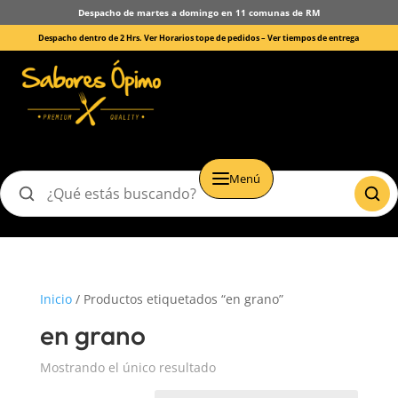
Despacho de martes a domingo en 11 comunas de RM
Despacho dentro de 2 Hrs. Ver Horarios tope de pedidos –
Ver tiempos de entrega
Menú
Buscar
productos
Inicio
/ Productos etiquetados “en grano”
en grano
Mostrando el único resultado