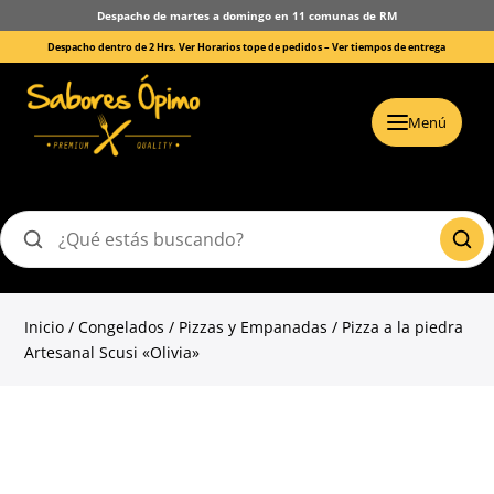
Despacho de martes a domingo en 11 comunas de RM
Despacho dentro de 2 Hrs. Ver Horarios tope de pedidos –
Ver tiempos de entrega
Menú
Buscar
productos
Inicio
/
Congelados
/
Pizzas y Empanadas
/ Pizza a la piedra
Artesanal Scusi «Olivia»