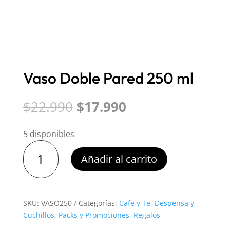
Vaso Doble Pared 250 ml
El
El
$
22.990
$
17.990
precio
precio
original
actual
5 disponibles
era:
es:
Vaso
$22.990.
$17.990.
Añadir al carrito
Doble
Pared
250
ml
SKU:
VASO250
Categorías:
Cafe y Te
,
Despensa y
cantidad
Cuchillos
,
Packs y Promociones
,
Regalos