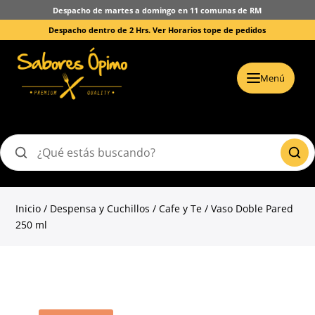
Despacho de martes a domingo en 11 comunas de RM
Despacho dentro de 2 Hrs.
Ver Horarios tope de pedidos
Menú
Buscar
productos
Inicio
/
Despensa y Cuchillos
/
Cafe y Te
/ Vaso Doble Pared
250 ml