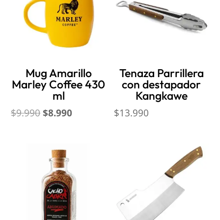
Mug Amarillo
Tenaza Parrillera
Marley Coffee 430
con destapador
ml
Kangkawe
El
El
$
9.990
$
8.990
$
13.990
precio
precio
original
actual
era:
es:
$9.990.
$8.990.