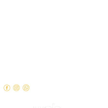
Términos y Condiciones
Políticas de Privacidad
Dirección:
Hamburgo 671 local 7, ñuñoa (esquina Simón
Bolívar).
Mail:
ventas@opimo.cl
Teléfono: ‪
+569 90462985‬
Horario de atención:
Martes a Sábado:
11:00 a 19:00 hrs.
Domingo:
11:00 a 15:00 hrs.
Lunes:
Cerrado.