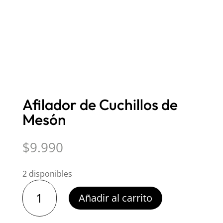
Afilador de Cuchillos de
Mesón
$
9.990
2 disponibles
Afilador
Añadir al carrito
de
Cuchillos
de