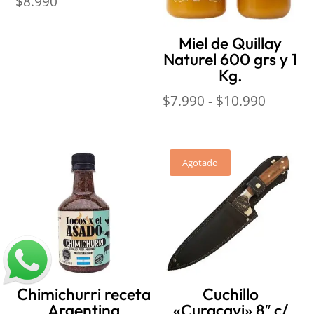
$
8.990
Miel de Quillay
Naturel 600 grs y 1
Kg.
Rango
$
7.990
-
$
10.990
de
precios
desde
Agotado
$7.990
hasta
$10.99
Chimichurri receta
Cuchillo
Argentina
«Curacavi» 8″ c/