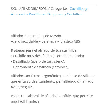
Mesón
SKU:
AFILADORMESON
Categorías:
Cuchillos y
cantidad
Accesorios Parrilleros
,
Despensa y Cuchillos
Afilador de Cuchillos de Mesón.
Acero inoxidable + cerámica + plástico ABS
3 etapas para el afilado de tus cuchillos:
•
Cuchillo muy desafilado (acero diamantada).
• D
esafilado (acero de tungsteno).
• L
igeramente desafilado (cerámica).
Afilador con forma ergonómica, con base de silicona
que evita su deslizamiento, permitiendo un afilado
fácil y seguro.
Posee un cabezal de afilado extraíble, que permite
una fácil limpieza.