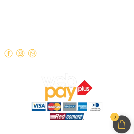
Teléfono: ‪
+569 90462985‬
Horario de atención:
Martes a Sábado:
11:00 a 19:00 hrs.
Domingo:
11:00 a 15:00 hrs.
Lunes:
Cerrado.
0