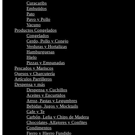
Curacaribs
Embutidos
Pato
Pavo y Pollo
Vacuno
Productos Congelados
Congelados
Cerdo, Pollo y Conejo
Verduras y Hortalizas
Hamburguesas
Hielo
Pizzas y Empanadas
Pescados y Mariscos
Quesos y Charcutería
Artículos Parrilleros
Despensa y más
Despensa y Cuchillos
Aceites y Encurtidos
Arroz, Pastas y Legumbres
Bebidas, Jugos y Mocktails
Cafe y Te
Carbón, Leña y Chips de Madera
Chocolates, Alfajores y Confites
Condimentos
Fierro y Hierro Fundido