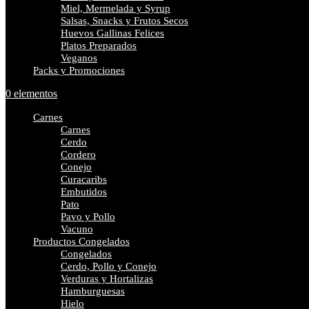
Miel, Mermelada y Syrup
Salsas, Snacks y Frutos Secos
Huevos Gallinas Felices
Platos Preparados
Veganos
Packs y Promociones
0 elementos
Carnes
Carnes
Cerdo
Cordero
Conejo
Curacaribs
Embutidos
Pato
Pavo y Pollo
Vacuno
Productos Congelados
Congelados
Cerdo, Pollo y Conejo
Verduras y Hortalizas
Hamburguesas
Hielo