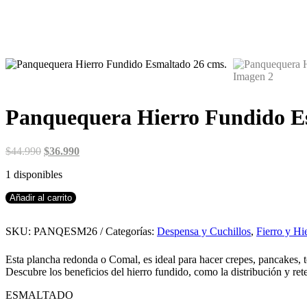
Panquequera Hierro Fundido E
El
El
$
44.990
$
36.990
precio
precio
1 disponibles
original
actual
era:
es:
Panquequera
Añadir al carrito
$44.990.
$36.990.
Hierro
Fundido
SKU:
PANQESM26
Categorías:
Despensa y Cuchillos
,
Fierro y Hi
Esmaltado
26
cms.
Esta plancha redonda o Comal, es ideal para hacer crepes, pancakes, tor
cantidad
Descubre los beneficios del hierro fundido, como la distribución y re
ESMALTADO