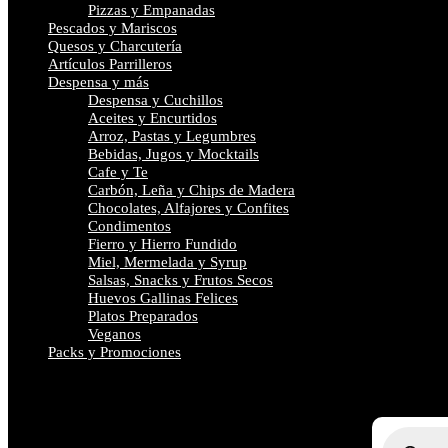
Pizzas y Empanadas
Pescados y Mariscos
Quesos y Charcutería
Artículos Parrilleros
Despensa y más
Despensa y Cuchillos
Aceites y Encurtidos
Arroz, Pastas y Legumbres
Bebidas, Jugos y Mocktails
Cafe y Te
Carbón, Leña y Chips de Madera
Chocolates, Alfajores y Confites
Condimentos
Fierro y Hierro Fundido
Miel, Mermelada y Syrup
Salsas, Snacks y Frutos Secos
Huevos Gallinas Felices
Platos Preparados
Veganos
Packs y Promociones
Búsqueda