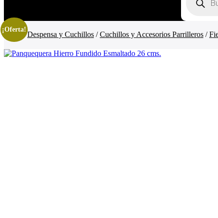
de
productos
¡Oferta!
Inicio
/
Despensa y Cuchillos
/
Cuchillos y Accesorios Parrilleros
/
Fi