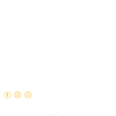
Términos y Condiciones
Políticas de Privacidad
Dirección:
Hamburgo 671 local 7, ñuñoa (esquina Simón
Bolívar).
Mail:
ventas@opimo.cl
Teléfono: ‪
+569 90462985‬
Horario de atención:
Martes a Sábado:
11:00 a 19:00 hrs.
Domingo:
11:00 a 15:00 hrs.
Lunes:
Cerrado.