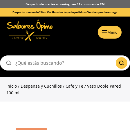
Despacho de martes a domingo en 11 comunas de RM
Despacho dentro de 2 Hrs. Ver Horarios tope de pedidos –
Ver tiempos de entrega
Menú
Buscar
productos
Inicio
/
Despensa y Cuchillos
/
Cafe y Te
/ Vaso Doble Pared
100 ml