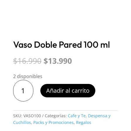
Vaso Doble Pared 100 ml
El
El
$
16.990
$
13.990
precio
precio
original
actual
2 disponibles
era:
es:
Vaso
$16.990.
$13.990.
Añadir al carrito
Doble
Pared
100
ml
SKU:
VASO100
Categorías:
Cafe y Te
,
Despensa y
cantidad
Cuchillos
,
Packs y Promociones
,
Regalos