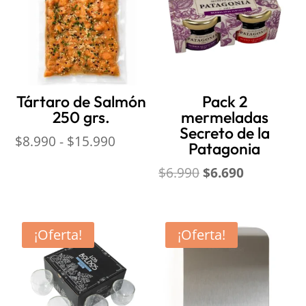
Tártaro de Salmón
Pack 2
250 grs.
mermeladas
Secreto de la
Rango
$
8.990
-
$
15.990
Patagonia
de
El
El
$
6.990
$
6.690
precios:
precio
precio
desde
original
actual
$8.990
era:
es:
hasta
¡Oferta!
¡Oferta!
$6.990.
$6.690.
$15.990