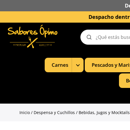
D
Despacho dentro
Buscar
productos
Mostrar
Carnes
Pescados y Mari
subcategorías
de
Carnes
B
Inicio
/
Despensa y Cuchillos
/
Bebidas, Jugos y Mocktails