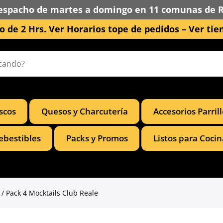
espacho de martes a domingo en 11 comunas de 
 de 2 Hrs. Ver Horarios tope de pedidos –
Ver tie
scos
Quesos y Charcutería
Accesorios Parril
ebestibles
Packs y Promos
Listos para Cocin
/ Pack 4 Mocktails Club Reale