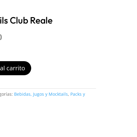
ls Club Reale
El
0
precio
l
actual
es:
.
$12.990.
al carrito
gorías:
Bebidas, Jugos y Mocktails
,
Packs y