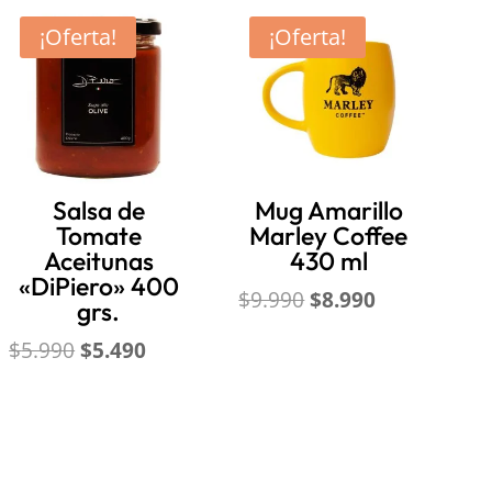
¡Oferta!
¡Oferta!
Salsa de
Mug Amarillo
Tomate
Marley Coffee
Aceitunas
430 ml
«DiPiero» 400
El
El
$
9.990
$
8.990
grs.
precio
precio
El
El
$
5.990
$
5.490
original
actual
precio
precio
era:
es:
original
actual
$9.990.
$8.990.
era:
es:
$5.990.
$5.490.