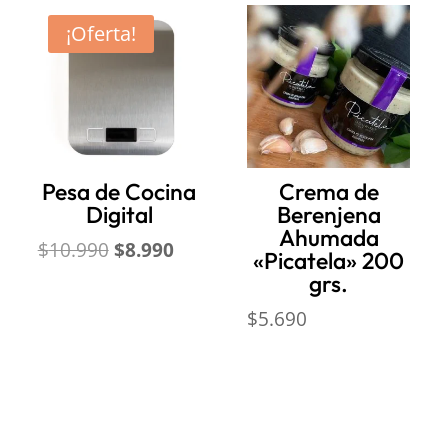
¡Oferta!
Pesa de Cocina
Crema de
Digital
Berenjena
Ahumada
El
El
$
10.990
$
8.990
«Picatela» 200
precio
precio
grs.
original
actual
$
5.690
era:
es:
$10.990.
$8.990.