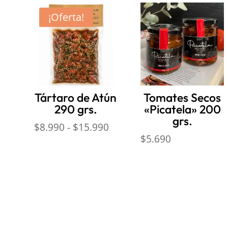
¡Oferta!
Tártaro de Atún
Tomates Secos
290 grs.
«Picatela» 200
grs.
Rango
$
8.990
-
$
15.990
$
5.690
de
precios:
desde
$8.990
hasta
$15.990