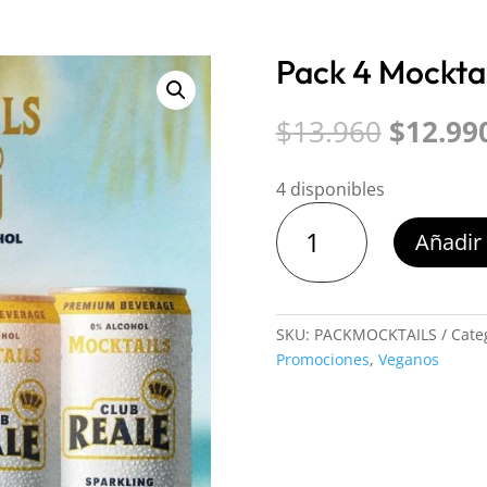
Pack 4 Mocktai
El
$
13.960
$
12.99
precio
origina
4 disponibles
era:
Pack
$13.960
Añadir 
4
Mocktails
Club
Reale
SKU:
PACKMOCKTAILS
Cate
cantidad
Promociones
,
Veganos