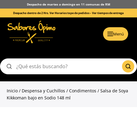
Despacho de martes a domingo en 11 comunas de RM
Despacho dentro de 2 Hrs. Ver Horarios tope de pedidos –
Ver tiempos de entrega
Menú
Buscar
productos
Inicio
/
Despensa y Cuchillos
/
Condimentos
/ Salsa de Soya
Kikkoman bajo en Sodio 148 ml