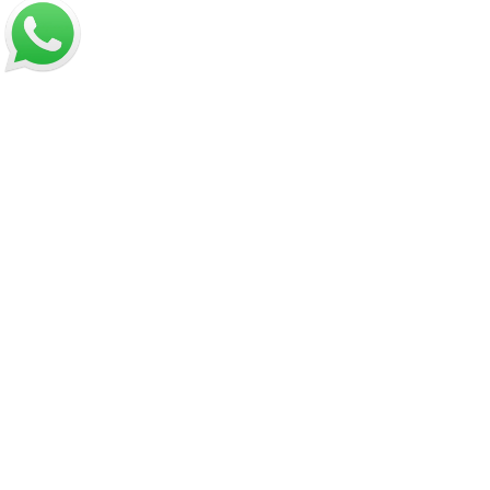
Sobre despachos
Contacto
Información
Políticas de Reembolso
Términos y Condiciones
Políticas de Privacidad
Dirección:
Hamburgo 671 local 7, ñuñoa (esquina Simón
Bolívar).
Mail:
ventas@opimo.cl
Teléfono: ‪
+569 90462985‬
Horario de atención:
Martes a Sábado:
11:00 a 19:00 hrs.