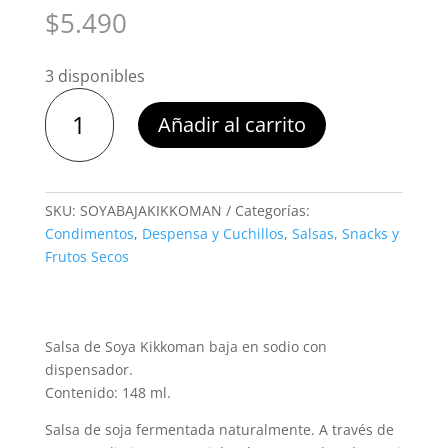
$
5.490
3 disponibles
Salsa
Añadir al carrito
de
Soya
Kikkoman
bajo
SKU:
SOYABAJAKIKKOMAN
Categorías:
en
Condimentos
,
Despensa y Cuchillos
,
Salsas, Snacks y
Sodio
Frutos Secos
148
ml
cantidad
Salsa de Soya Kikkoman baja en sodio con
dispensador.
Contenido: 148 ml.
Salsa de soja fermentada naturalmente. A través de