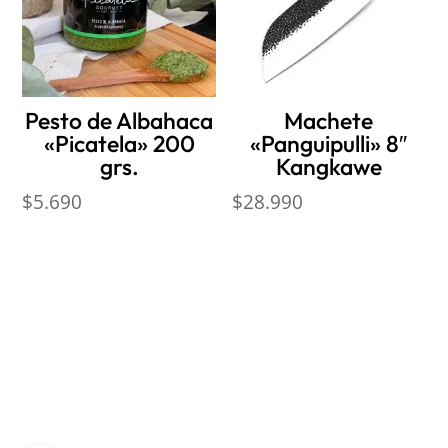
Pesto de Albahaca
Machete
«Picatela» 200
«Panguipulli» 8″
grs.
Kangkawe
$
5.690
$
28.990
Nosotros
Sobre Sabores Ópimo
¿Cómo comprar?