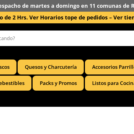
espacho de martes a domingo en 11 comunas de 
 de 2 Hrs. Ver Horarios tope de pedidos –
Ver tie
scos
Quesos y Charcutería
Accesorios Parril
ebestibles
Packs y Promos
Listos para Cocin