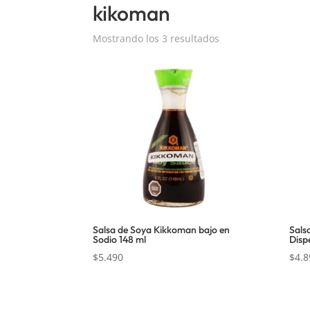
kikoman
Mostrando los 3 resultados
Salsa de Soya Kikkoman bajo en
Sals
Sodio 148 ml
Disp
$
5.490
$
4.8