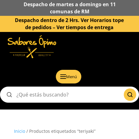
Despacho de martes a domingo en 11
comunas de RM
Despacho dentro de 2 Hrs. Ver Horarios tope
de pedidos –
Ver tiempos de entrega
Menú
Buscar
productos
Inicio
/ Productos etiquetados “teriyaki”