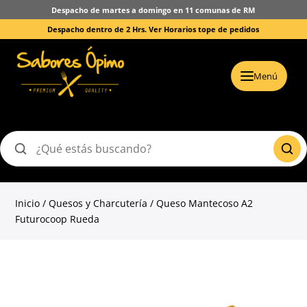
Despacho de martes a domingo en 11 comunas de RM
Despacho dentro de 2 Hrs.
Ver Horarios tope de pedidos
Menú
Buscar
productos
Inicio
/
Quesos y Charcutería
/ Queso Mantecoso A2
Futurocoop Rueda