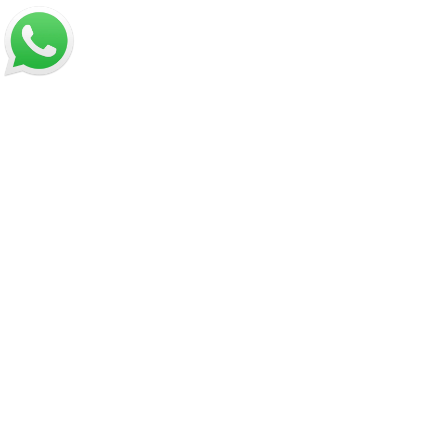
Sobre despachos
Contacto
Información
Políticas de Reembolso
Términos y Condiciones
Políticas de Privacidad
Dirección:
Hamburgo 671 local 7, ñuñoa (esquina Simón
Bolívar).
Mail:
ventas@opimo.cl
Teléfono: ‪
+569 90462985‬
Horario de atención: