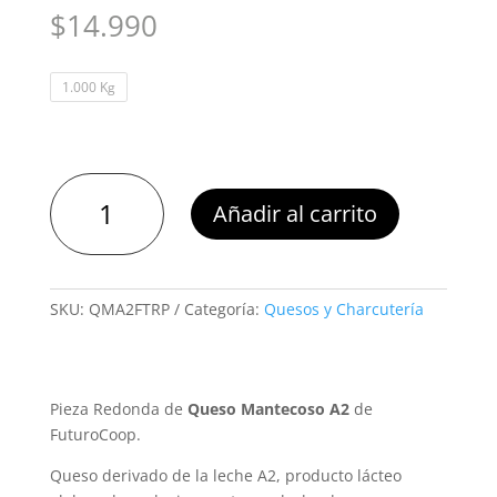
$
14.990
1.000 Kg
Queso
Añadir al carrito
Mantecoso
A2
Futurocoop
Rueda
SKU:
QMA2FTRP
Categoría:
Quesos y Charcutería
cantidad
Pieza Redonda de
Queso Mantecoso A2
de
FuturoCoop.
Queso derivado de la leche A2, producto lácteo