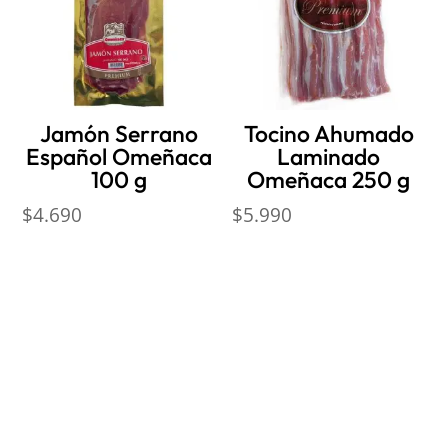
Jamón Serrano
Tocino Ahumado
Español Omeñaca
Laminado
100 g
Omeñaca 250 g
$
4.690
$
5.990
Nosotros
Sobre Sabores Ópimo
¿Cómo comprar?