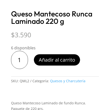
Queso Mantecoso Runca
Laminado 220 g
$
3.590
6 disponibles
Queso
Añadir al carrito
Mantecoso
Runca
Laminado
220
SKU:
QML2
Categoría:
Quesos y Charcutería
g
cantidad
Queso Mantecoso Laminado de fundo Runca.
Paquete de 220 grs.