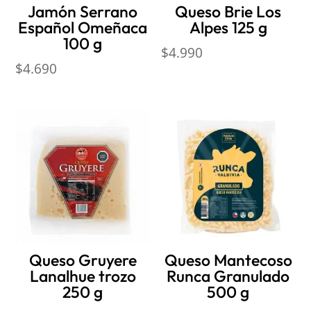
Jamón Serrano
Queso Brie Los
Español Omeñaca
Alpes 125 g
100 g
$
4.990
$
4.690
Queso Gruyere
Queso Mantecoso
Lanalhue trozo
Runca Granulado
250 g
500 g