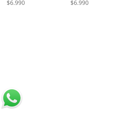
$
6.990
$
6.990
Nosotros
Sobre Sabores Ópimo
¿Cómo comprar?
Sobre despachos
Contacto
Información
Políticas de Reembolso
Términos y Condiciones