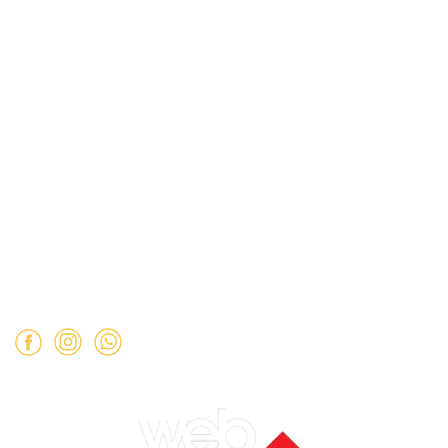
Políticas de Privacidad
Dirección:
Hamburgo 671 local 7, ñuñoa (esquina Simón
Bolívar).
Mail:
ventas@opimo.cl
Teléfono: ‪
+569 90462985‬
Horario de atención:
Martes a Sábado:
11:00 a 19:00 hrs.
Domingo:
11:00 a 15:00 hrs.
Lunes:
Cerrado.