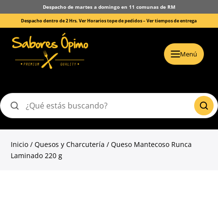
Despacho de martes a domingo en 11 comunas de RM
Despacho dentro de 2 Hrs. Ver Horarios tope de pedidos –
Ver tiempos de entrega
Menú
Buscar
productos
Inicio
/
Quesos y Charcutería
/ Queso Mantecoso Runca
Laminado 220 g