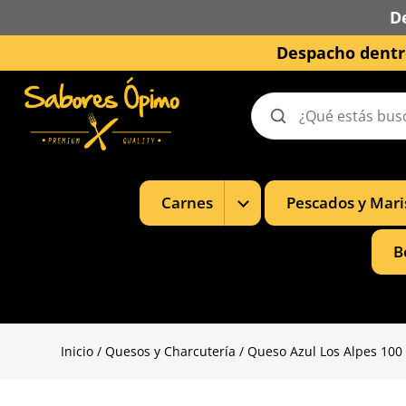
D
Despacho dentro
Buscar
productos
Mostrar
Carnes
Pescados y Mari
subcategorías
de
Carnes
B
Inicio
/
Quesos y Charcutería
/ Queso Azul Los Alpes 100