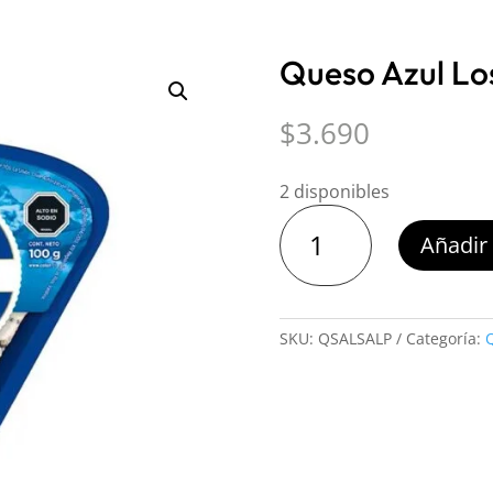
Queso Azul Lo
$
3.690
2 disponibles
Queso
Añadir 
Azul
Los
Alpes
100
SKU:
QSALSALP
Categoría:
Q
g
cantidad