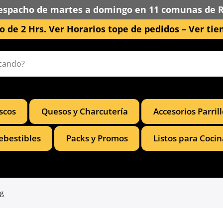
espacho de martes a domingo en 11 comunas de 
 de 2 Hrs. Ver Horarios tope de pedidos –
Ver tie
scos
Quesos y Charcutería
Accesorios Parril
ebestibles
Packs y Promos
Listos para Cocin
 g