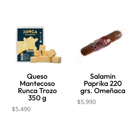
Queso
Salamin
Mantecoso
Paprika 220
Runca Trozo
grs. Omeñaca
350 g
$
5.990
$
5.490