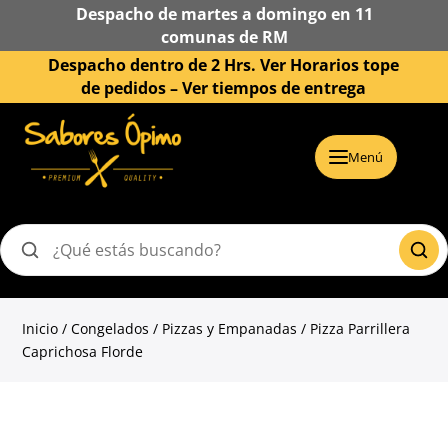
Despacho de martes a domingo en 11
comunas de RM
Despacho dentro de 2 Hrs. Ver Horarios tope
de pedidos –
Ver tiempos de entrega
Menú
Buscar
productos
Inicio
/
Congelados
/
Pizzas y Empanadas
/ Pizza Parrillera
Caprichosa Florde