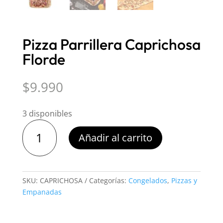
Pizza Parrillera Caprichosa
Florde
$
9.990
3 disponibles
Pizza
Añadir al carrito
Parrillera
Caprichosa
Florde
cantidad
SKU:
CAPRICHOSA
Categorías:
Congelados
,
Pizzas y
Empanadas