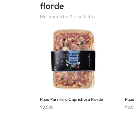
florde
Mostrando los 2 resultados
Pizza Parrillera Caprichosa Florde
Pizz
$
9.990
$
9.9