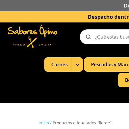
D
Despacho dentro
Buscar
productos
Mostrar
Carnes
Pescados y Mari
subcategorías
de
Carnes
B
Inicio
/ Productos etiquetados “florde”