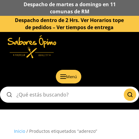
Despacho de martes a domingo en 11
comunas de RM
Despacho dentro de 2 Hrs. Ver Horarios tope
de pedidos –
Ver tiempos de entrega
Menú
Buscar
productos
Inicio
/ Productos etiquetados “aderezo”