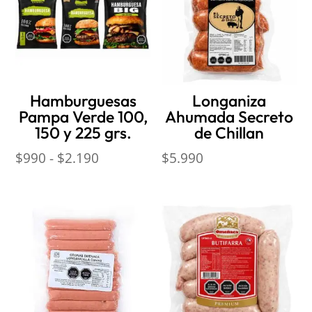
$56.299
Hamburguesas
Longaniza
Pampa Verde 100,
Ahumada Secreto
150 y 225 grs.
de Chillan
Rango
$
990
-
$
2.190
$
5.990
de
precios:
desde
$990
hasta
$2.190