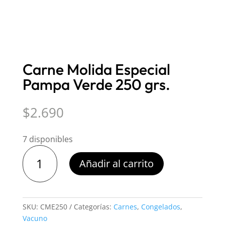
Carne Molida Especial
Pampa Verde 250 grs.
$
2.690
7 disponibles
Carne
Añadir al carrito
Molida
Especial
Pampa
Verde
SKU:
CME250
Categorías:
Carnes
,
Congelados
,
250
Vacuno
grs.