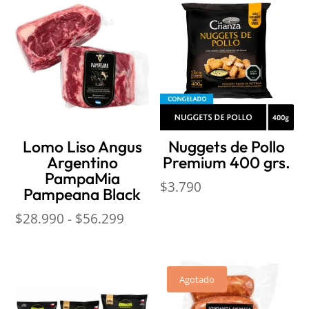
Lomo Liso Angus
Nuggets de Pollo
Argentino
Premium 400 grs.
PampaMia
$
3.790
Pampeana Black
Rango
$
28.990
-
$
56.299
de
precios:
desde
Agotado
$28.990
hasta