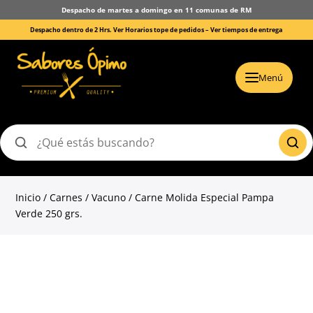
Despacho de martes a domingo en 11 comunas de RM
Despacho dentro de 2 Hrs. Ver Horarios tope de pedidos –
Ver tiempos de entrega
Menú
Buscar
productos
Inicio
/
Carnes
/
Vacuno
/ Carne Molida Especial Pampa
Verde 250 grs.