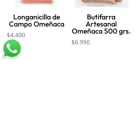
Longanicilla de
Butifarra
Campo Omeñaca
Artesanal
Omeñaca 500 grs.
$
4.490
$
6.990
Nosotros
Sobre Sabores Ópimo
¿Cómo comprar?
Sobre despachos
Contacto