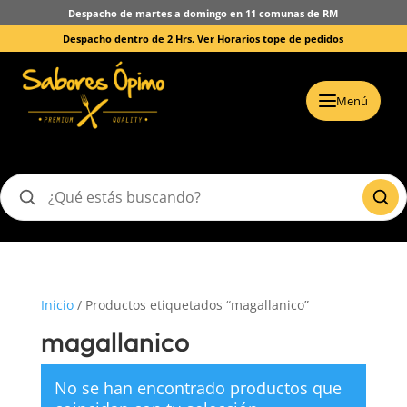
Despacho de martes a domingo en 11 comunas de RM
Despacho dentro de 2 Hrs.
Ver Horarios tope de pedidos
Menú
Buscar
productos
Inicio
/ Productos etiquetados “magallanico”
magallanico
No se han encontrado productos que