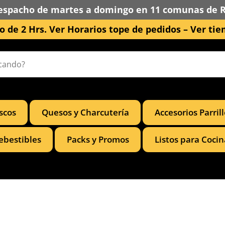
espacho de martes a domingo en 11 comunas de 
 de 2 Hrs. Ver Horarios tope de pedidos –
Ver tie
scos
Quesos y Charcutería
Accesorios Parril
ebestibles
Packs y Promos
Listos para Cocin