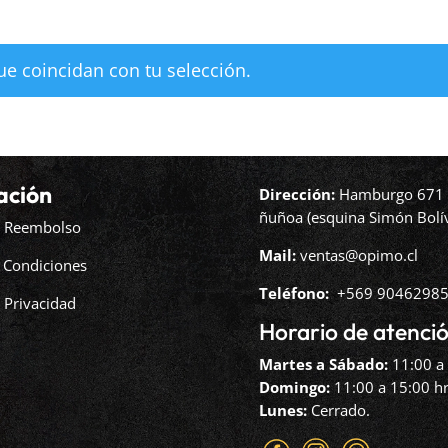
e coincidan con tu selección.
ación
Dirección:
Hamburgo 671 l
ñuñoa (esquina Simón Bolív
de Reembolso
Mail:
ventas@opimo.cl
 Condiciones
Teléfono: ‪
+569 90462985
e Privacidad
Horario de atenció
Martes a Sábado:
11:00 a 
Domingo:
11:00 a 15:00 hr
Lunes:
Cerrado.