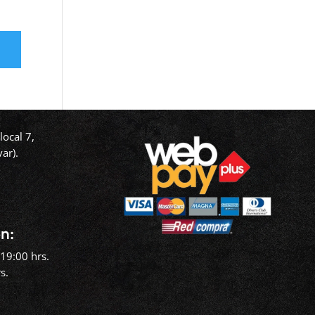
ocal 7,
ar).
‬
n:
19:00 hrs.
s.