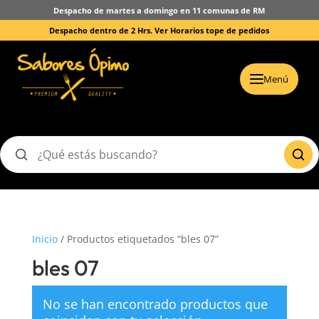
Despacho de martes a domingo en 11 comunas de RM
Despacho dentro de 2 Hrs.
Ver Horarios tope de pedidos
Menú
Buscar
productos
Inicio
/ Productos etiquetados “bles 07”
bles 07
No se han encontrado productos que