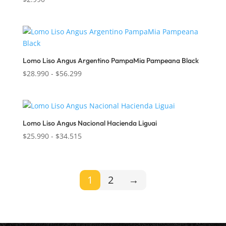
$56.092
Lomo Liso Angus Argentino PampaMia Pampeana Black
Rango
$
28.990
-
$
56.299
de
precios:
desde
$28.990
Lomo Liso Angus Nacional Hacienda Liguai
hasta
Rango
$
25.990
-
$
34.515
$56.299
de
precios:
desde
1
2
→
$25.990
hasta
$34.515