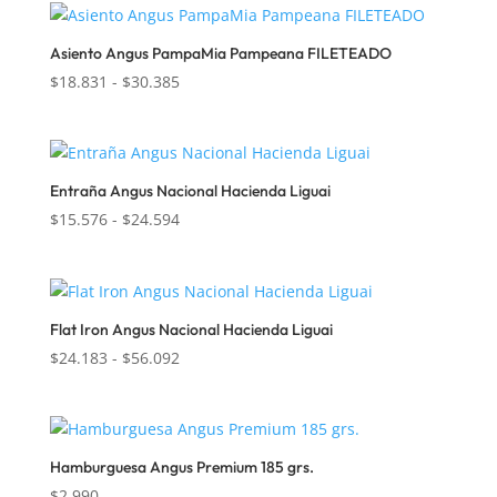
desde
$18.990
Asiento Angus PampaMia Pampeana FILETEADO
hasta
Rango
$
18.831
-
$
30.385
$29.738
de
precios:
desde
$18.831
Entraña Angus Nacional Hacienda Liguai
hasta
Rango
$
15.576
-
$
24.594
$30.385
de
precios:
desde
$15.576
Flat Iron Angus Nacional Hacienda Liguai
hasta
Rango
$
24.183
-
$
56.092
$24.594
de
precios:
desde
$24.183
Hamburguesa Angus Premium 185 grs.
hasta
$
2.990