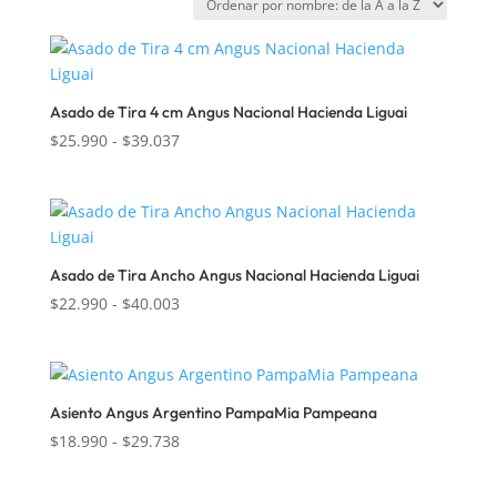
Asado de Tira 4 cm Angus Nacional Hacienda Liguai
Rango
$
25.990
-
$
39.037
de
precios:
desde
$25.990
hasta
Asado de Tira Ancho Angus Nacional Hacienda Liguai
$39.037
Rango
$
22.990
-
$
40.003
de
precios:
desde
$22.990
Asiento Angus Argentino PampaMia Pampeana
hasta
Rango
$
18.990
-
$
29.738
$40.003
de
precios: