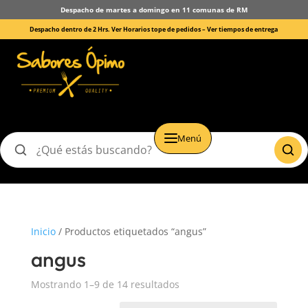
Despacho de martes a domingo en 11 comunas de RM
Despacho dentro de 2 Hrs. Ver Horarios tope de pedidos –
Ver tiempos de entrega
Menú
Buscar
productos
Inicio
/ Productos etiquetados “angus”
angus
Mostrando 1–9 de 14 resultados