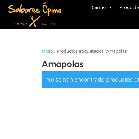
Carnes
Producto
Inicio
/ Productos etiquetados “Amapolas”
Amapolas
No se han encontrado productos qu
Nosotros
Inform
Sobre Sabores Ópimo
Políticas 