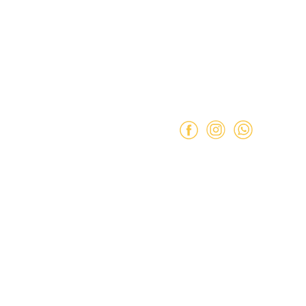
 Condiciones
Teléfono: ‪
+569 90462985
e Privacidad
Horario de atenció
Martes a Sábado:
11:00 a 
Domingo:
11:00 a 15:00 hr
Lunes:
Cerrado.