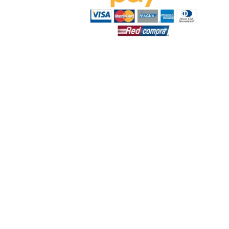
‬
n:
19:00 hrs.
s.