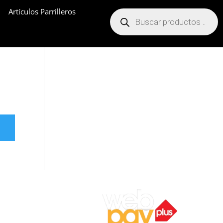
Artículos Parrilleros
Búsqueda
de
productos
ocal 7,
ar).