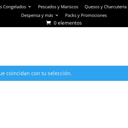
s Congelados
Pescados y Mariscos
Quesos y Charcutería
Despensa y más
Packs y Promociones
0 elementos
e coincidan con tu selección.
ación
Dirección:
Hamburgo 671 l
ñuñoa (esquina Simón Bolív
de Reembolso
Mail:
ventas@opimo.cl