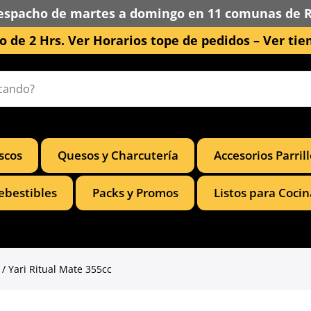
espacho de martes a domingo en 11 comunas de 
 de 2 Hrs. Ver Horarios tope de pedidos –
Ver tie
scos
Quesos y Charcutería
Accesorios Parril
ebestibles
Packs y Promos
Listos para Cocin
/ Yari Ritual Mate 355cc