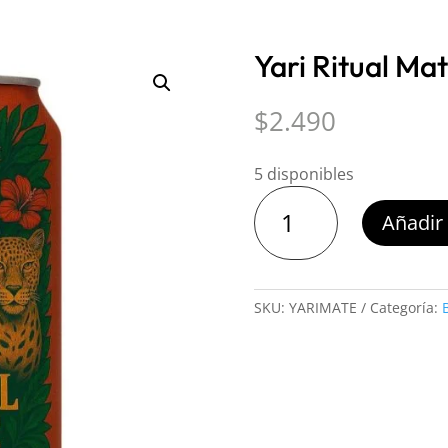
Yari Ritual Ma
$
2.490
5 disponibles
Yari
Añadir 
Ritual
Mate
355cc
cantidad
SKU:
YARIMATE
Categoría: