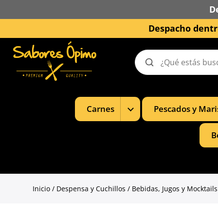
D
Despacho dentro
Buscar
productos
Mostrar
Carnes
Pescados y Mari
subcategorías
de
Carnes
B
Inicio
/
Despensa y Cuchillos
/
Bebidas, Jugos y Mocktails