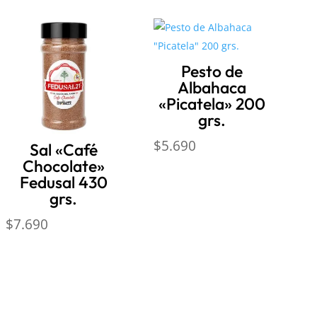
Pesto de
Albahaca
«Picatela» 200
grs.
$
5.690
Sal «Café
Chocolate»
Fedusal 430
grs.
$
7.690