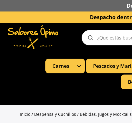
D
Despacho dentro
Buscar
productos
Mostrar
Carnes
Pescados y Mari
subcategorías
de
Carnes
B
Inicio
/
Despensa y Cuchillos
/
Bebidas, Jugos y Mocktails