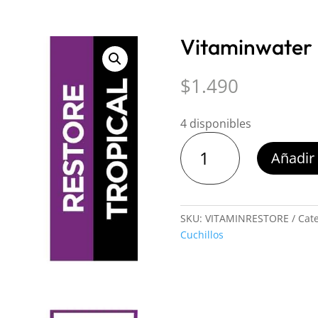
Vitaminwater 
$
1.490
4 disponibles
Vitaminwater
Añadir 
Restore
500
ml.
cantidad
SKU:
VITAMINRESTORE
Cat
Cuchillos