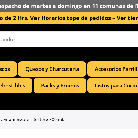
espacho de martes a domingo en 11 comunas de 
 de 2 Hrs. Ver Horarios tope de pedidos –
Ver tie
scos
Quesos y Charcutería
Accesorios Parril
ebestibles
Packs y Promos
Listos para Cocin
/ Vitaminwater Restore 500 ml.