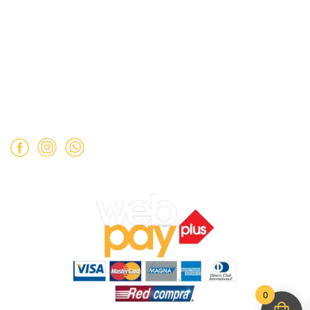
Mail:
ventas@opimo.cl
Teléfono: ‪
+569 90462985‬
Horario de atención:
Martes a Sábado:
11:00 a 19:00 hrs.
Domingo:
11:00 a 15:00 hrs.
Lunes:
Cerrado.
0