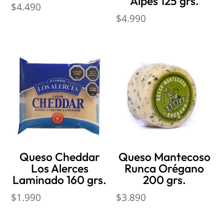
Alpes 125 grs.
$
4.490
$
4.990
Queso Cheddar
Queso Mantecoso
Los Alerces
Runca Orégano
Laminado 160 grs.
200 grs.
$
1.990
$
3.890