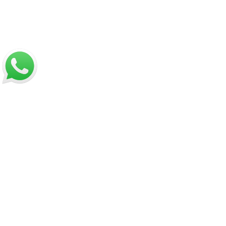
Nosotros
Sobre Sabores Ópimo
¿Cómo comprar?
Sobre despachos
Contacto
Información
Políticas de Reembolso
Términos y Condiciones
Políticas de Privacidad
Dirección:
Hamburgo 671 local 7, ñuñoa (esquina Simón
Bolívar).