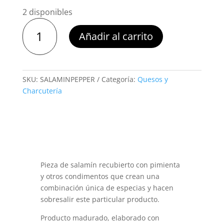
2 disponibles
Salamin
Añadir al carrito
Pimienta
220
grs.
Omeñaca
SKU:
SALAMINPEPPER
Categoría:
Quesos y
cantidad
Charcutería
Pieza de salamín recubierto con pimienta
y otros condimentos que crean una
combinación única de especias y hacen
sobresalir este particular producto.
Producto madurado, elaborado con