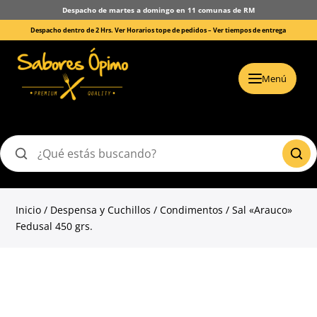
Despacho de martes a domingo en 11 comunas de RM
Despacho dentro de 2 Hrs. Ver Horarios tope de pedidos –
Ver tiempos de entrega
Menú
Buscar
productos
Inicio
/
Despensa y Cuchillos
/
Condimentos
/ Sal «Arauco»
Fedusal 450 grs.