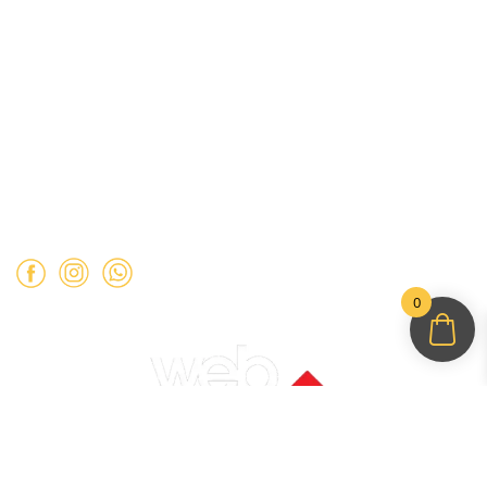
Bolívar).
Mail:
ventas@opimo.cl
Teléfono: ‪
+569 90462985‬
Horario de atención:
Martes a Sábado:
11:00 a 19:00 hrs.
Domingo:
11:00 a 15:00 hrs.
Lunes:
Cerrado.
0