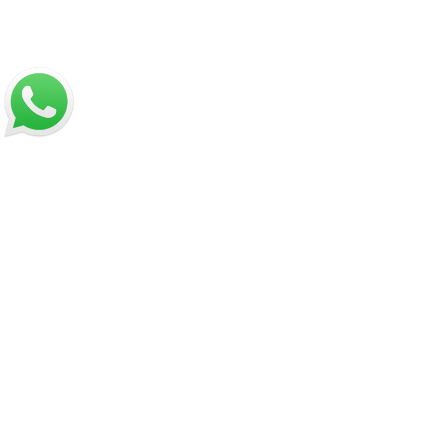
Nosotros
Sobre Sabores Ópimo
¿Cómo comprar?
Sobre despachos
Contacto
Información
Políticas de Reembolso
Términos y Condiciones
Políticas de Privacidad
Dirección:
Hamburgo 671 local 7, ñuñoa (esquina Simón