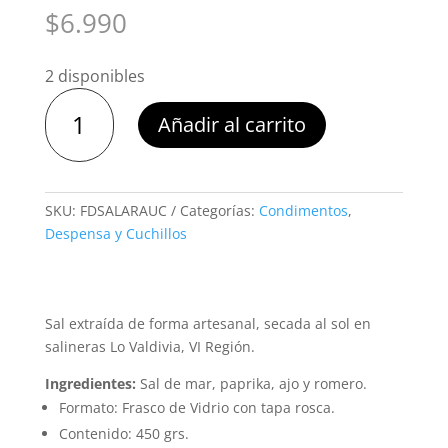
$
6.990
2 disponibles
Sal
Añadir al carrito
«Arauco»
Fedusal
450
grs.
SKU:
FDSALARAUC
Categorías:
Condimentos
,
cantidad
Despensa y Cuchillos
Sal extraída de forma artesanal, secada al sol en
salineras Lo Valdivia, VI Región.
Ingredientes:
Sal de mar, paprika, ajo y romero.
Formato: Frasco de Vidrio con tapa rosca.
Contenido: 450 grs.