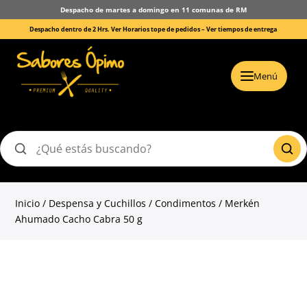
Despacho de martes a domingo en 11 comunas de RM
Despacho dentro de 2 Hrs. Ver Horarios tope de pedidos –
Ver tiempos de entrega
Menú
Buscar
productos
Inicio
/
Despensa y Cuchillos
/
Condimentos
/ Merkén
Ahumado Cacho Cabra 50 g