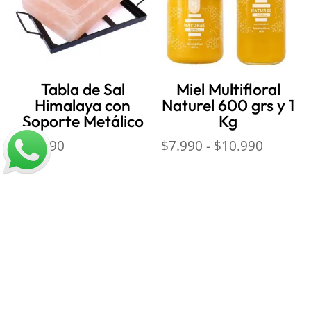
Tabla de Sal
Miel Multifloral
Himalaya con
Naturel 600 grs y 1
Soporte Metálico
Kg
Rango
$
32.990
$
7.990
-
$
10.990
de
precios
desde
$7.990
hasta
$10.99
Nosotros
Sobre Sabores Ópimo
¿Cómo comprar?