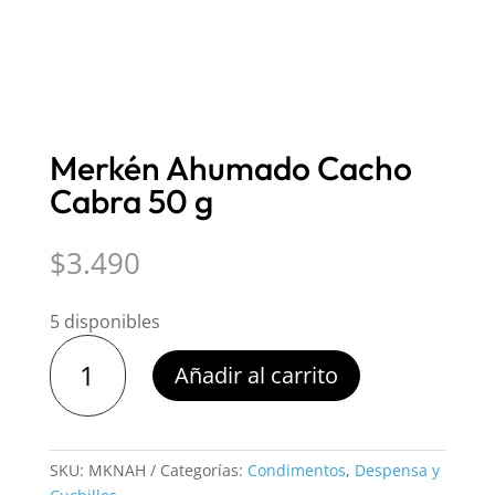
Merkén Ahumado Cacho
Cabra 50 g
$
3.490
5 disponibles
Merkén
Añadir al carrito
Ahumado
Cacho
Cabra
50
SKU:
MKNAH
Categorías:
Condimentos
,
Despensa y
g