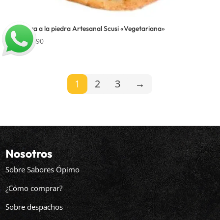
Pizza a la piedra Artesanal Scusi «Vegetariana»
$
7.990
1
2
3
→
Nosotros
Sobre Sabores Ópimo
¿Cómo comprar?
Sobre despachos