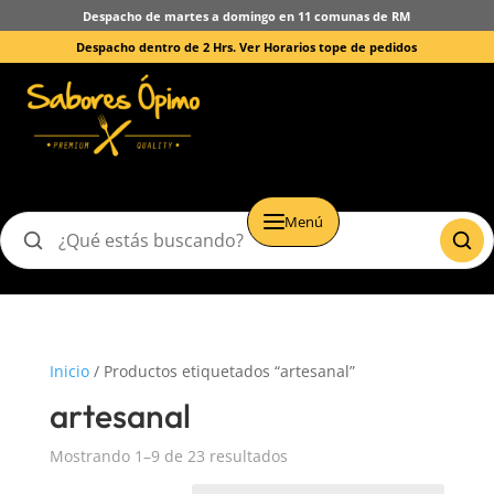
Despacho de martes a domingo en 11 comunas de RM
Despacho dentro de 2 Hrs.
Ver Horarios tope de pedidos
Menú
Buscar
productos
Inicio
/ Productos etiquetados “artesanal”
artesanal
Mostrando 1–9 de 23 resultados