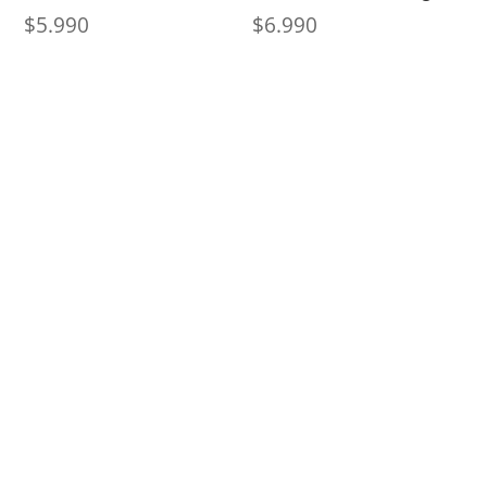
$
5.990
$
6.990
Nosotros
Sobre Sabores Ópimo
¿Cómo comprar?
Sobre despachos
Contacto
Información
Políticas de Reembolso