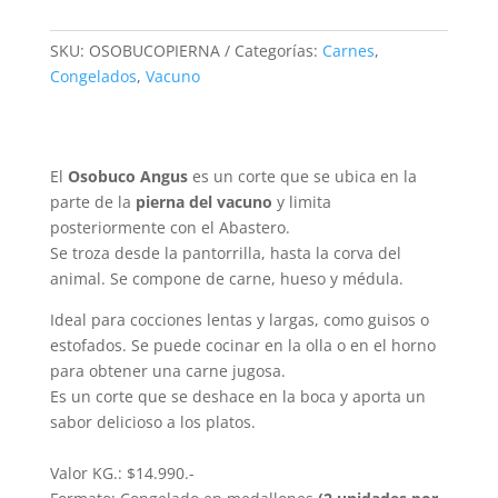
Medallón
Hacienda
SKU:
OSOBUCOPIERNA
Categorías:
Carnes
,
Liguai
Congelados
,
Vacuno
cantidad
El
Osobuco Angus
es un corte que se ubica en la
parte de la
pierna del
vacuno
y limita
posteriormente con el Abastero.
Se troza desde la pantorrilla, hasta la corva del
animal. Se compone de carne, hueso y médula.
Ideal para cocciones lentas y largas, como guisos o
estofados. Se puede cocinar en la olla o en el horno
para obtener una carne jugosa.
Es un corte que se deshace en la boca y aporta un
sabor delicioso a los platos.
Valor KG.: $14.990.-