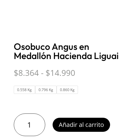
Osobuco Angus en
Medallón Hacienda Liguai
Rango
$
8.364
-
$
14.990
de
precios:
0.558 Kg
0.796 Kg
0.860 Kg
desde
$8.364
hasta
$14.990
Osobuco
Añadir al carrito
Angus
en