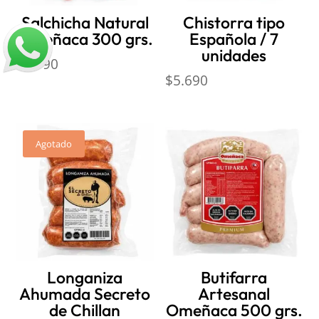
Salchicha Natural
Chistorra tipo
Omeñaca 300 grs.
Española / 7
unidades
$
3.790
$
5.690
Agotado
Longaniza
Butifarra
Ahumada Secreto
Artesanal
de Chillan
Omeñaca 500 grs.