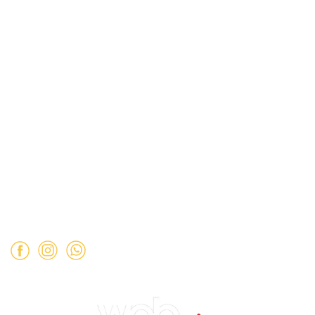
Términos y Condiciones
Políticas de Privacidad
Dirección:
Hamburgo 671 local 7, ñuñoa (esquina Simón
Bolívar).
Mail:
ventas@opimo.cl
Teléfono: ‪
+569 90462985‬
Horario de atención:
Martes a Sábado:
11:00 a 19:00 hrs.
Domingo:
11:00 a 15:00 hrs.
Lunes:
Cerrado.