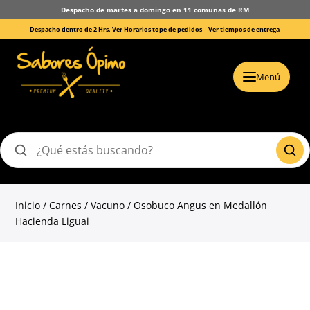
Despacho de martes a domingo en 11 comunas de RM
Despacho dentro de 2 Hrs. Ver Horarios tope de pedidos –
Ver tiempos de entrega
Menú
Buscar
productos
Inicio
/
Carnes
/
Vacuno
/ Osobuco Angus en Medallón
Hacienda Liguai