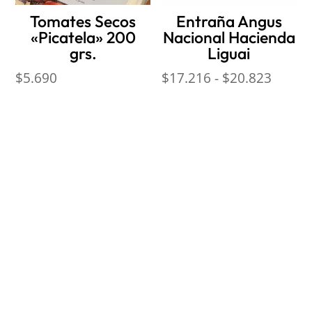
Tomates Secos
Entraña Angus
«Picatela» 200
Nacional Hacienda
grs.
Liguai
Rango
$
5.690
$
17.216
-
$
20.823
de
precio
desde
$17.2
hasta
$20.8
Nosotros
Sobre Sabores Ópimo
¿Cómo comprar?
Sobre despachos
Contacto