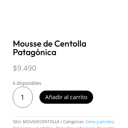
Mousse de Centolla
Patagónica
$
9.490
6 disponibles
Mousse
Añadir al carrito
de
Centolla
Patagónica
cantidad
SKU:
MOUSSECENTOLLA
Categorías:
Cena y picoteo
,