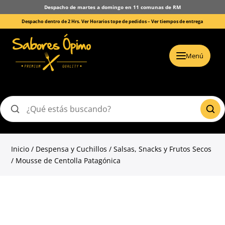
Despacho de martes a domingo en 11 comunas de RM
Despacho dentro de 2 Hrs. Ver Horarios tope de pedidos –
Ver tiempos de entrega
Menú
Buscar
productos
Inicio
/
Despensa y Cuchillos
/
Salsas, Snacks y Frutos Secos
/ Mousse de Centolla Patagónica