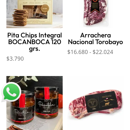
Pita Chips Integral
Arrachera
BOCANBOCA 120
Nacional Torobayo
grs.
Rango
$
16.680
-
$
22.024
$
3.790
de
precio
desde
$16.6
hasta
$22.0