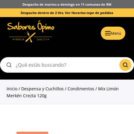
Despacho de martes a domingo en 11 comunas de RM
Despacho dentro de 2 Hrs.
Ver Horarios tope de pedidos
Menú
Buscar
productos
Inicio
/
Despensa y Cuchillos
/
Condimentos
/ Mix Limón
Merkén Crezta 120g