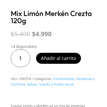
Mix Limón Merkén Crezta
120g
El
El
$
5.490
$
4.990
precio
precio
original
actual
14 disponibles
era:
es:
Mix
$5.490.
$4.990.
Añadir al carrito
Limón
Merkén
Crezta
120g
SKU:
CREZTA
Categorías:
Condimentos
,
Despensa y
cantidad
Cuchillos
,
Salsas, Snacks y Frutos Secos
Crezta! Limón y Merkén es un mix de especias