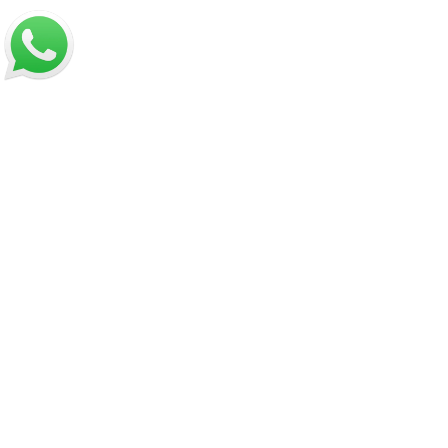
¿Cómo comprar?
Sobre despachos
Contacto
Información
Políticas de Reembolso
Términos y Condiciones
Políticas de Privacidad
Dirección:
Hamburgo 671 local 7, ñuñoa (esquina Simón
Bolívar).
Mail:
ventas@opimo.cl
Teléfono: ‪
+569 90462985‬
Horario de atención: